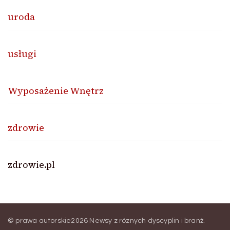
uroda
usługi
Wyposażenie Wnętrz
zdrowie
zdrowie.pl
© prawa autorskie2026
Newsy z róznych dyscyplin i branż
.