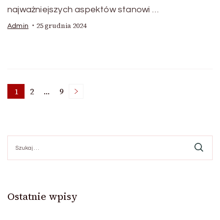
najważniejszych aspektów stanowi …
25 grudnia 2024
Admin
Stronicowanie
1
2
…
9
Strona
Strona
Strona
wpisów
Szukaj:
Ostatnie wpisy