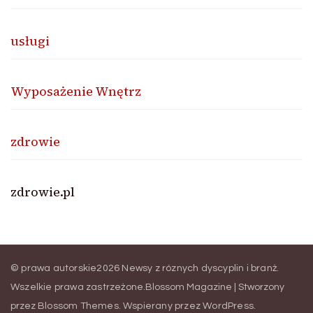
usługi
Wyposażenie Wnętrz
zdrowie
zdrowie.pl
© prawa autorskie2026
Newsy z róznych dyscyplin i branż
.
Wszelkie prawa zastrzeżone.
Blossom Magazine | Stworzony
przez
Blossom Themes
.
Wspierany przez
WordPress
.