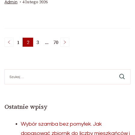
4 lutego 2026
Admin
Stronicowanie
1
2
3
…
70
Strona
Strona
Strona
Strona
wpisów
Szukaj:
Ostatnie wpisy
Wybór szamba bez pomyłek. Jak
dopasować zbiornik do liczby mieszkańców i