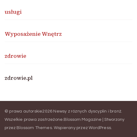
usługi
Wyposażenie Wnętrz
zdrowie
zdrowie.pl
© prawa autorskie2026
Newsy z róznych dyscyplin i branż
.
Wszelkie prawa zastrzeżone.
Blossom Magazine | Stworzony
przez
Blossom Themes
.
Wspierany przez
WordPress
.