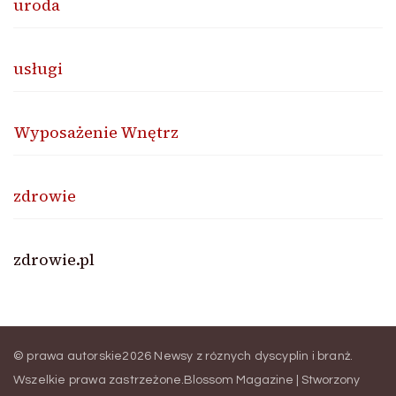
uroda
usługi
Wyposażenie Wnętrz
zdrowie
zdrowie.pl
© prawa autorskie2026
Newsy z róznych dyscyplin i branż
.
Wszelkie prawa zastrzeżone.
Blossom Magazine | Stworzony